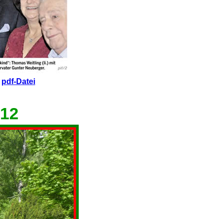
s
pdf-Datei
012