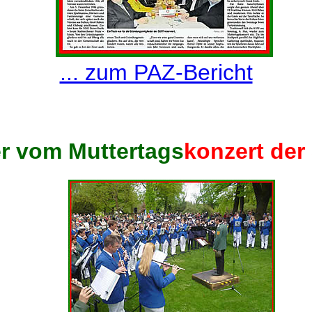
... zum PAZ-Bericht
om Muttertags
konzert der