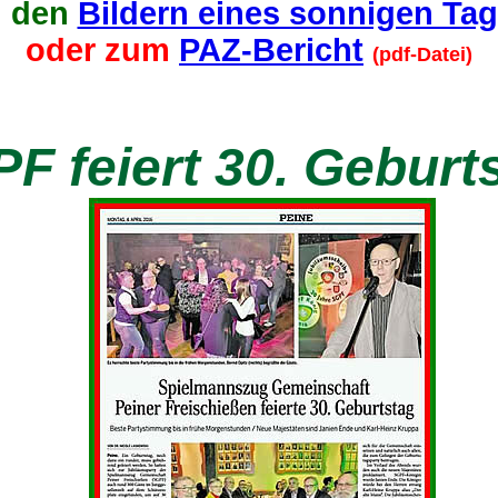
u den
Bildern eines sonnigen Ta
oder zum
PAZ-Bericht
(pdf-Datei)
F feiert 30. Geburt