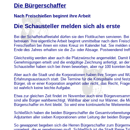
Die Bürgerschaffer
Nach Freischießen beginnt ihre Arbeit
Die Schausteller melden sich als erste
Bei der Schafferkaffeetafel dürfen sie den Flottkuchen servieren. Be
betreuen. Ihre eigentliche Arbeit beginnt unmittelbar nach dem Freis
Freischießen bei ihnen ein rotes Kreuz im Kalender hat. Sie melden 
Ende des Jahres erhalten sie die Zu- oder Absage. Postwendend treffe
Gleichzeitig werden aber auch die Platzwünsche angemeldet. Damit b
Genehmigungen erteilt und die endgültige Zeichnung anfertigt, an d
Schausteller haben sich bei ihnen beworben, aber nur 100 konnten be
Aber auch die Stadt und die Korporationen haben ihre Sorgen und W
Erfahrungsaustausch statt. Die Termine für die Königsbälle sind fest
Bürger, ob er einer Korporation angehört oder nicht, das Recht, Fra
ist wahrlich keine leichte Aufgabe.
Etwa zur gleichen Zeit findet im November auch eine Bürgerversammlu
sind alle Bürger wahlberechtigt. Wählbar aber sind nur Männer, die Mit
Bürgerschaffer im Amt bleibt. So wird eine kontinuierliche Weiterent
Schließlich haben die beiden Bürgerschaffer die Gesamtvorbereitungen
Adjutanten aller sieben Korporationen unter Leitung der beiden Bürger
So gewappnet begeben sich die Herren Bürgerschaffer zum Bürgermeis
vorgelegt, die er genehmigen muß. Schließlich ist die Stadt Peine T