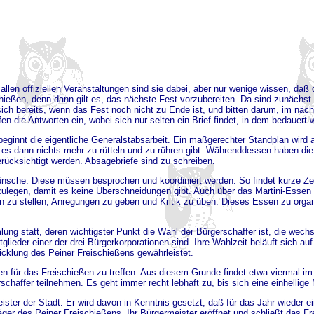
i allen offiziellen Veranstaltungen sind sie dabei, aber nur wenige wissen, da
chießen, denn dann gilt es, das nächste Fest vorzubereiten. Da sind zunächst
sich bereits, wenn das Fest noch nicht zu Ende ist, und bitten darum, im nä
n die Antworten ein, wobei sich nur selten ein Brief findet, in dem bedauert 
eginnt die eigentliche Generalstabsarbeit. Ein maßgerechter Standplan wird 
er es dann nichts mehr zu rütteln und zu rühren gibt. Währenddessen haben d
rücksichtigt werden. Absagebriefe sind zu schreiben.
ünsche. Diese müssen besprochen und koordiniert werden. So findet kurze Ze
zulegen, damit es keine Überschneidungen gibt. Auch über das Martini-Essen is
gen zu stellen, Anregungen zu geben und Kritik zu üben. Dieses Essen zu orga
ng statt, deren wichtigster Punkt die Wahl der Bürgerschaffer ist, die wech
glieder einer der drei Bürgerkorporationen sind. Ihre Wahlzeit beläuft sich auf
wicklung des Peiner Freischießens gewährleistet.
 für das Freischießen zu treffen. Aus diesem Grunde findet etwa viermal im J
schaffer teilnehmen. Es geht immer recht lebhaft zu, bis sich eine einhellige M
ter der Stadt. Er wird davon in Kenntnis gesetzt, daß für das Jahr wieder e
räger des Peiner Freischießens. Ihr Bürgermeister eröffnet und schließt das F