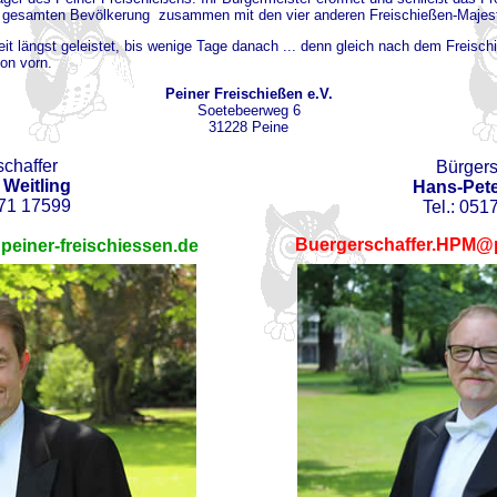
der gesamten Bevölkerung zusammen mit den vier anderen Freischießen-Maje
 längst geleistet, bis wenige Tage danach ... denn gleich nach dem Freischie
von vorn.
Peiner Freischießen e.V.
Soetebeerweg 6
31228 Peine
chaffer
Bürgers
Weitling
Hans-Pet
171
17599
Tel.: 05
Buergerschaffer.HPM@p
einer-freischiessen.de