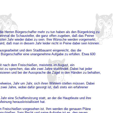
ß die Herren Bürgerschaffer mehr zu tun haben als den Bürgerkönig zu
 einmal die Schausteller, die ganz offen zugeben, daß das Peiner
chsten Jahr wieder dabei zu sein. Ihre Wünsche werden vorgemerkt.
wird, daß man in diesem Jahr leider nicht in Peine dabei sein können.
ausgearbeitet und dem Stadtbauamt eingereicht, das die
ie Bürgerschaffer eine unangenehme Aufgabe zu erfüllen. Etwa 600
it nach dem Freischießen, meistens im August, ein
t zu sprechen, das alle zwei Jahre stattfindet. Dabei hat jeder
nisieren und bei der Aussprache die Zügel in den Händen zu behalten,
selweise, Jahr um Jahr, sich ihren Wählern stellen müssen. Dabei
 zwei Jahre, wobei dafür gesorgt ist, daß stets ein erfahrener
ahr eine Schaffersitzung statt, an der die Hauptleute und ihre
einung herauskristallisiert hat.
in Freischießen vorgesehen ist. Ihm werden die genauen Pläne
reischießen. Sein Recht und seine Aufgabe ist es, den neuen