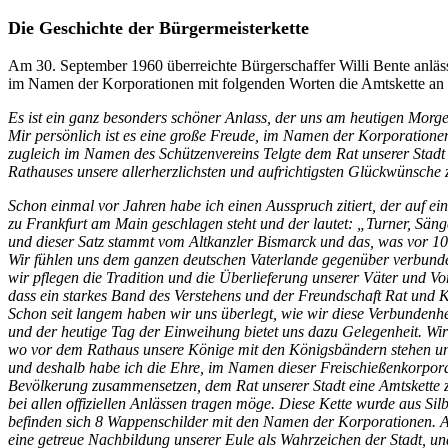
Die Geschichte der Bürgermeisterkette
Am 30. September 1960 überreichte Bürgerschaffer Willi Bente anläs
im Namen der Korporationen mit folgenden Worten die Amtskette an d
Es ist ein ganz besonders schöner Anlass, der uns am heutigen Morg
Mir persönlich ist es eine große Freude, im Namen der Korporatione
zugleich im Namen des Schützen­vereins Telgte dem Rat unserer Stadt
Rathauses unsere allerherzlichsten und aufrichtigsten Glückwünsche 
Schon einmal vor Jahren habe ich einen Ausspruch zitiert, der auf e
zu Frankfurt am Main geschlagen steht und der lautet: „Turner, Sänge
und dieser Satz stammt vom Altkanzler Bismarck und das, was vor 100 J
Wir fühlen uns dem ganzen deutschen Vaterlande gegenüber verbunden
wir pflegen die Tradition und die Überlieferung unserer Väter und Vo
dass ein starkes Band des Verstehens und der Freundschaft Rat und 
Schon seit langem haben wir uns überlegt, wie wir diese Verbundenh
und der heutige Tag der Ein­weihung bietet uns dazu Gelegenheit. Wi
wo vor dem Rathaus unsere Könige mit den Königsbändern stehen und
und deshalb habe ich die Ehre, im Namen dieser Freischießenkorporat
Bevölkerung zusammensetzen, dem Rat unserer Stadt eine Amtskette zu
bei allen offiziellen Anlässen tragen möge. Diese Kette wurde aus Sil
befinden sich 8 Wappenschilder mit den Namen der Korporationen. A
eine getreue Nachbildung unserer Eule als Wahrzeichen der Stadt, u